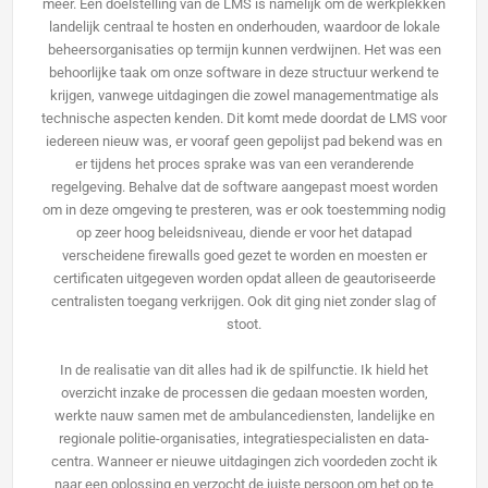
meer. Een doelstelling van de LMS is namelijk om de werkplekken
landelijk centraal te hosten en onderhouden, waardoor de lokale
beheersorganisaties op termijn kunnen verdwijnen. Het was een
behoorlijke taak om onze software in deze structuur werkend te
krijgen, vanwege uitdagingen die zowel managementmatige als
technische aspecten kenden. Dit komt mede doordat de LMS voor
iedereen nieuw was, er vooraf geen gepolijst pad bekend was en
er tijdens het proces sprake was van een veranderende
regelgeving. Behalve dat de software aangepast moest worden
om in deze omgeving te presteren, was er ook toestemming nodig
op zeer hoog beleidsniveau, diende er voor het datapad
verscheidene firewalls goed gezet te worden en moesten er
certificaten uitgegeven worden opdat alleen de geautoriseerde
centralisten toegang verkrijgen. Ook dit ging niet zonder slag of
stoot.
In de realisatie van dit alles had ik de spilfunctie. Ik hield het
overzicht inzake de processen die gedaan moesten worden,
werkte nauw samen met de ambulancediensten, landelijke en
regionale politie-organisaties, integratiespecialisten en data-
centra. Wanneer er nieuwe uitdagingen zich voordeden zocht ik
naar een oplossing en verzocht de juiste persoon om het op te