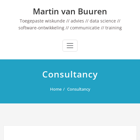
Ga
Martin van Buuren
naar
de
Toegepaste wiskunde // advies // data science //
inhoud
software-ontwikkeling // communicatie // training
Consultancy
Home
Consultancy